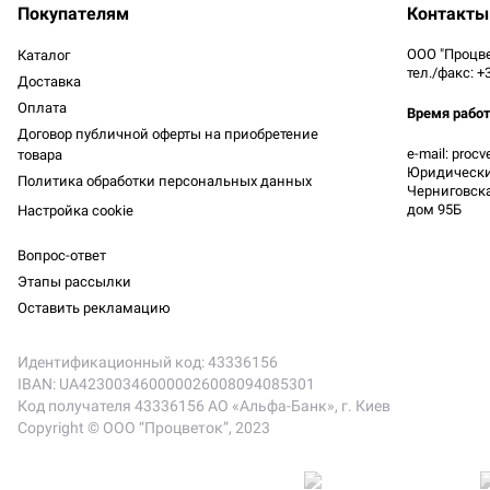
Покупателям
Контакты
ООО "Процве
Каталог
тел./факс: +
Доставка
Оплата
Время рабо
Договор публичной оферты на приобретение
e-mail: proc
товара
Юридический
Политика обработки персональных данных
Черниговская
дом 95Б
Настройка cookie
Вопрос-ответ
Этапы рассылки
Оставить рекламацию
Идентификационный код: 43336156
IBAN: UA423003460000026008094085301
Код получателя 43336156 АО «Альфа-Банк», г. Киев
Copyright © ООО “Процветок”, 2023