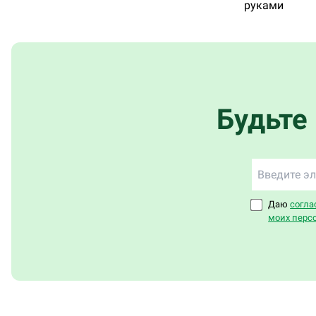
руками
Будьте
Даю
согла
моих перс