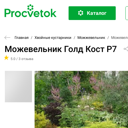
Каталог
Главная
/
Хвойные кустарники
/
Можжевельник
/
Можевель
Можевельник Голд Кост P7
5.0 / 3 отзыва