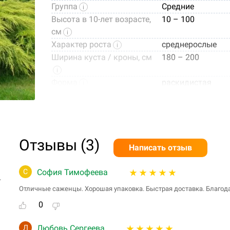
Группа
Средние
Высота в 10-лет возрасте,
10 – 100
см
Характер роста
среднерослые
Ширина куста / кроны, см
180 – 200
Форма
раскидистая
Цвет листвы/хвои
зелено-желтый
Годовой прирост
медленный
Требования к свету
солнце, полут
Зона USDA
4a (от -31,7С д
Отзывы (3)
Альтернативное название
Gold Coast
Написать отзыв
Вид
Juniperus med
С
София Тимофеева
т
Место посадки
открытый грунт, 
Отличные саженцы. Хорошая упаковка. Быстрая доставка. Благод
Использование в
одиночные по
0
ландшафте
групповые посад
Фото посадочного материала
Л
Любовь Сергеева