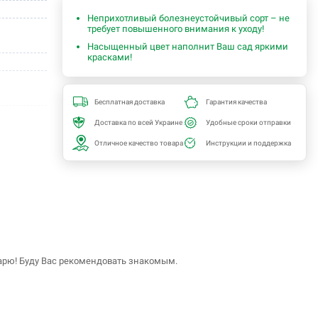
Неприхотливый болезнеустойчивый сорт – не
требует повышенного внимания к уходу!
Насыщенный цвет наполнит Ваш сад яркими
красками!
Бесплатная доставка
Гарантия качества
Доставка по всей Украине
Удобные сроки отправки
Отличное качество товара
Инструкции и поддержка
ень
о -34,4С)
ia
сад
арю! Буду Вас рекомендовать знакомым.
садки,
ки