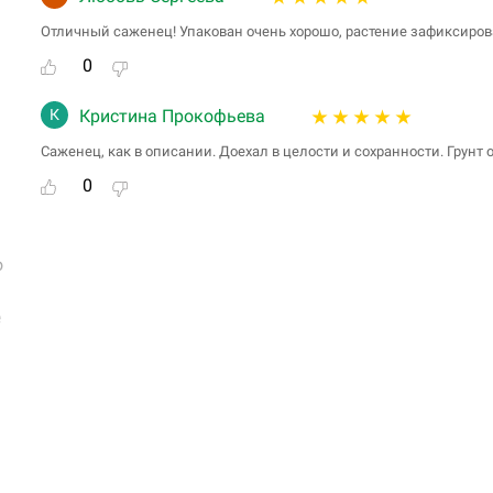
Отличный саженец! Упакован очень хорошо, растение зафиксиров
0
К
Кристина Прокофьева
Саженец, как в описании. Доехал в целости и сохранности. Грунт
0
о
е