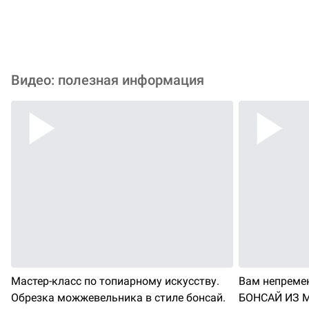
низкорослыми злаками. Подчеркивает стиль японских
садов и современных минималистичных ландшафтов.
Видео: полезная информация
Мастер-класс по топиарному искусству.
Вам непремен
Обрезка можжевельника в стиле бонсай.
БОНСАЙ ИЗ 