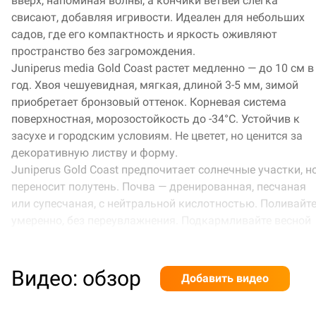
вверх, напоминая волны, а кончики ветвей слегка
свисают, добавляя игривости. Идеален для небольших
садов, где его компактность и яркость оживляют
пространство без загромождения.
Juniperus media Gold Coast растет медленно — до 10 см в
год. Хвоя чешуевидная, мягкая, длиной 3-5 мм, зимой
приобретает бронзовый оттенок. Корневая система
поверхностная, морозостойкость до -34°C. Устойчив к
засухе и городским условиям. Не цветет, но ценится за
декоративную листву и форму.
Juniperus Gold Coast предпочитает солнечные участки, н
переносит полутень. Почва — дренированная, песчаная
или супесчаная, с нейтральной кислотностью. Поливайт
умеренно, без переувлажнения. Подкармливайте весной
комплексными удобрениями. Устойчив к вредителям, но
требует защиты от сильных ветров.
Используйте в рокариях, альпийских горках или как
Видео: обзор
Добавить видео
бордюрное растение. Сочетайте с можжевельником
горизонтальным, туей западной, лавандой, гейхерой и