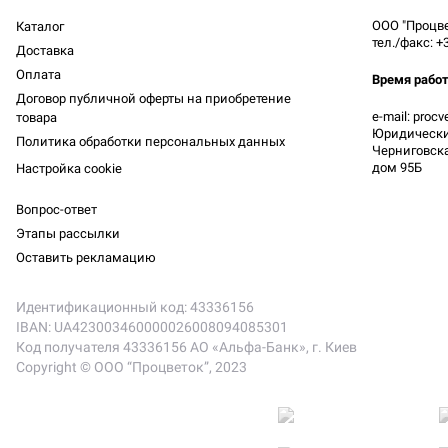
ООО "Процве
Каталог
тел./факс: +
Доставка
Оплата
Время рабо
Договор публичной оферты на приобретение
e-mail: proc
товара
Юридический
Политика обработки персональных данных
Черниговская
дом 95Б
Настройка cookie
Вопрос-ответ
Этапы рассылки
Оставить рекламацию
Идентификационный код: 43336156
IBAN: UA423003460000026008094085301
Код получателя 43336156 АО «Альфа-Банк», г. Киев
Copyright © ООО “Процветок”, 2023