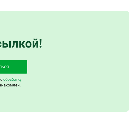
сылкой!
ться
 с
обработку
знакомлен.