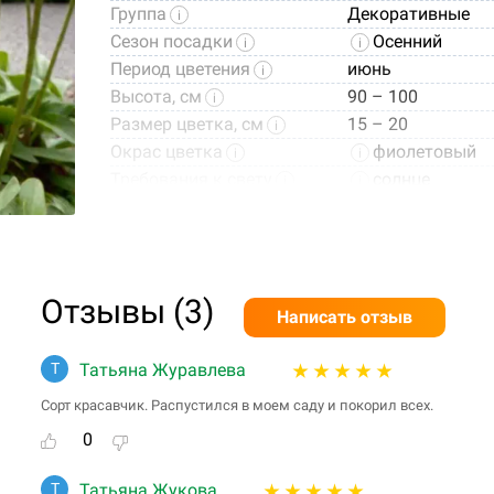
Группа
Декоративные
Сезон посадки
Осенний
Период цветения
июнь
Высота, см
90 – 100
Размер цветка, см
15 – 20
Окрас цветка
фиолетовый
Требования к свету
солнце
Зона USDA
4a (от -31,7С д
Информация
цветки до 20 см 
диаметре.
Альтернативное название
Globemaster
Отзывы (3)
Написать отзыв
Вид
Allium caerule
Т
Татьяна Журавлева
Место посадки
открытый грунт, 
Использование в
альпинарий, 
Сорт красавчик. Распустился в моем саду и покорил всех.
ландшафте
0
Фото посадочного материала
Т
Татьяна Жукова