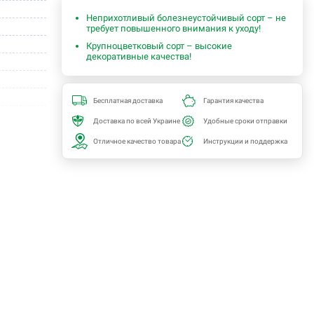
Неприхотливый болезнеустойчивый сорт – не
требует повышенного внимания к уходу!
Крупноцветковый сорт – высокие
декоративные качества!
Бесплатная доставка
Гарантия качества
Доставка по всей Украине
Удобные сроки отправки
о -34,4С)
Отличное качество товара
Инструкции и поддержка
в
um
сад
клумба