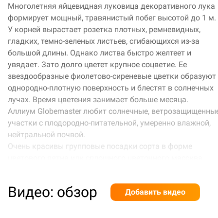
Многолетняя яйцевидная луковица декоративного лука
формирует мощный, травянистый побег высотой до 1 м.
У корней вырастает розетка плотных, ремневидных,
гладких, темно-зеленых листьев, сгибающихся из-за
большой длины. Однако листва быстро желтеет и
увядает. Зато долго цветет крупное соцветие. Ее
звездообразные фиолетово-сиреневые цветки образуют
однородно-плотную поверхность и блестят в солнечных
лучах. Время цветения занимает больше месяца.
Аллиум Globemaster любит солнечные, ветрозащищенны
участки с плодородно-питательной, умеренно влажной,
нейтральной почвой.
Очень красивы групповые посадки сорта в форме
цветового пятна или сплошного цветочного массива.
Видео: обзор
Добавить видео