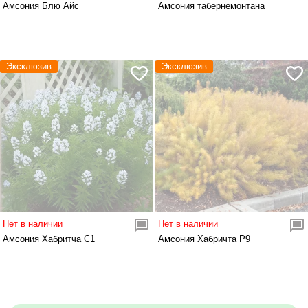
Амсония Блю Айс
Амсония табернемонтана
Эксклюзив
Эксклюзив
Нет в наличии
Нет в наличии
Амсония Хабритча С1
Амсония Хабричта Р9