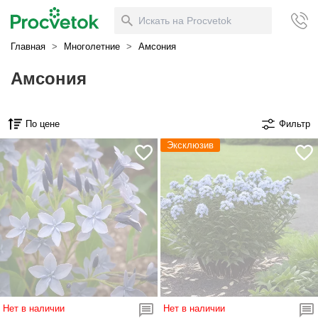
Главная
>
Многолетние
>
Амсония
Амсония
По цене
Фильтр
Эксклюзив
Нет в наличии
Нет в наличии