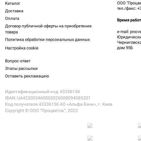
ООО "Процве
Каталог
тел./факс: +
Доставка
Оплата
Время рабо
Договор публичной оферты на приобретение
e-mail: proc
товара
Юридический
Политика обработки персональных данных
Черниговская
дом 95Б
Настройка cookie
Вопрос-ответ
Этапы рассылки
Оставить рекламацию
Идентификационный код: 43336156
IBAN: UA423003460000026008094085301
Код получателя 43336156 АО «Альфа-Банк», г. Киев
Copyright © ООО “Процветок”, 2023