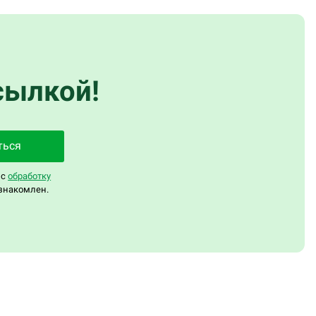
сылкой!
ться
 с
обработку
знакомлен.